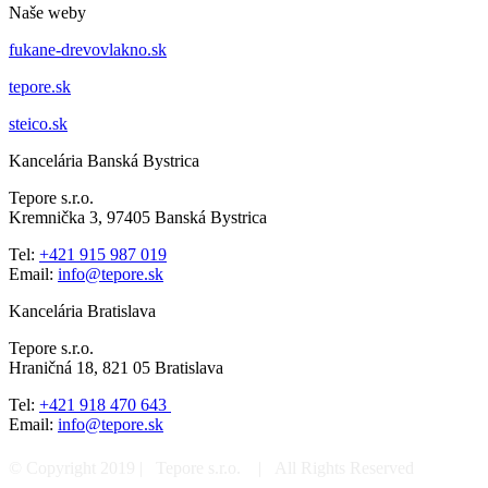
Naše weby
fukane-drevovlakno.sk
tepore.sk
steico.sk
Kancelária Banská Bystrica
Tepore s.r.o.
Kremnička 3, 97405 Banská Bystrica
Tel:
+421 915 987 019
Email:
info@tepore.sk
Kancelária Bratislava
Tepore s.r.o.
Hraničná 18, 821 05 Bratislava
Tel:
+421 918 470 643
Email:
info@tepore.sk
© Copyright 2019 | Tepore s.r.o.
| All Rights Reserved