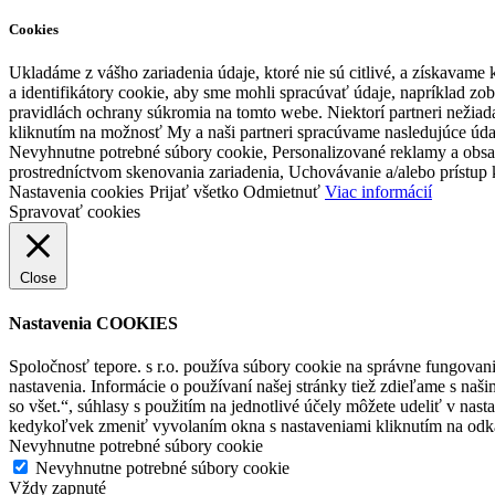
Cookies
Ukladáme z vášho zariadenia údaje, ktoré nie sú citlivé, a získavame 
a identifikátory cookie, aby sme mohli spracúvať údaje, napríklad z
pravidlách ochrany súkromia na tomto webe. Niektorí partneri nežiad
kliknutím na možnosť My a naši partneri spracúvame nasledujúce úda
Nevyhnutne potrebné súbory cookie, Personalizované reklamy a obsah,
prostredníctvom skenovania zariadenia, Uchovávanie a/alebo prístup 
Nastavenia cookies
Prijať všetko
Odmietnuť
Viac informácií
Spravovať cookies
Close
Nastavenia COOKIES
Spoločnosť tepore. s r.o. používa súbory cookie na správne fungovanie
nastavenia. Informácie o používaní našej stránky tiež zdieľame s naš
so všet.“, súhlasy s použitím na jednotlivé účely môžete udeliť v na
kedykoľvek zmeniť vyvolaním okna s nastaveniami kliknutím na odka
Nevyhnutne potrebné súbory cookie
Nevyhnutne potrebné súbory cookie
Vždy zapnuté