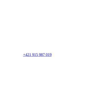
Tepore s.r.o.
Kremnička 3, 97405 Banská Bystrica
+421 915 987 019
info@tepore.sk
bb@tepore.sk
Kancelária Bratislava