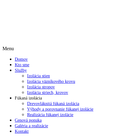
Technické informácie:
+421 918 470 643
Menu
Domov
Kto sme
Služby
Izolácia stien
Izolácia väzníkového krovu
Izolácia stropov
Izolácia striech, krovov
Fúkaná izolácia
Drevovláknitá fúkaná izolácia
Výhody a porovnanie fúkanej izolácie
Realizácia fúkanej izolácie
Cenová ponuka
Galéria a realizácie
Kontakt