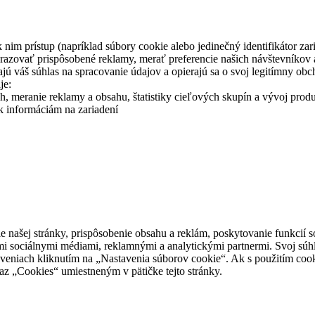
k nim prístup (napríklad súbory cookie alebo jedinečný identifikátor z
obrazovať prispôsobené reklamy, merať preferencie našich návštevníkov
ajú váš súhlas na spracovanie údajov a opierajú sa o svoj legitímny 
je:
 meranie reklamy a obsahu, štatistiky cieľových skupín a vývoj produkt
k informáciám na zariadení
 našej stránky, prispôsobenie obsahu a reklám, poskytovanie funkcií so
imi sociálnymi médiami, reklamnými a analytickými partnermi. Svoj súhl
staveniach kliknutím na „Nastavenia súborov cookie“. Ak s použitím coo
z „Cookies“ umiestneným v pätičke tejto stránky.