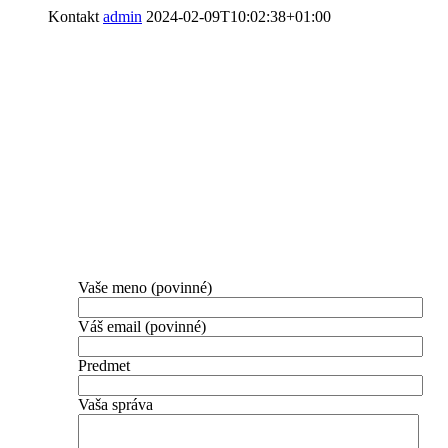
Kontakt
admin
2024-02-09T10:02:38+01:00
KONTAKTUJTE NÁS
V prípade akýchkoľvek otázok nás neváhajte osloviť.
Radi Vám zodpovieme všetky Vaše otázky a pripravíme c
Vaše meno (povinné)
Váš email (povinné)
Predmet
Vaša správa