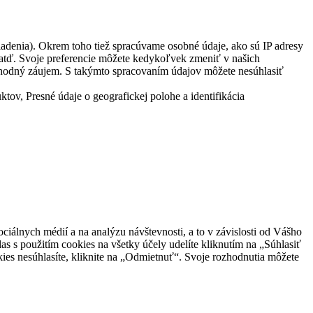
ariadenia). Okrem toho tiež spracúvame osobné údaje, ako sú IP adresy
 atď. Svoje preferencie môžete kedykoľvek zmeniť v našich
obchodný záujem. S takýmto spracovaním údajov môžete nesúhlasiť
ov, Presné údaje o geografickej polohe a identifikácia
ciálnych médií a na analýzu návštevnosti, a to v závislosti od Vášho
as s použitím cookies na všetky účely udelíte kliknutím na „Súhlasiť
kies nesúhlasíte, kliknite na „Odmietnuť“. Svoje rozhodnutia môžete